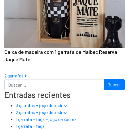
Caixa de madeira com 1 garrafa de Malbec Reserva
Jaque Mate
Post navigation
2 garrafas
Buscar
Entradas recientes
3 garrafas + jogo de xadrez
2 garrafas + jogo de xadrez
1 garrafa + taça + jogo de xadrez
1 garrafa + taça