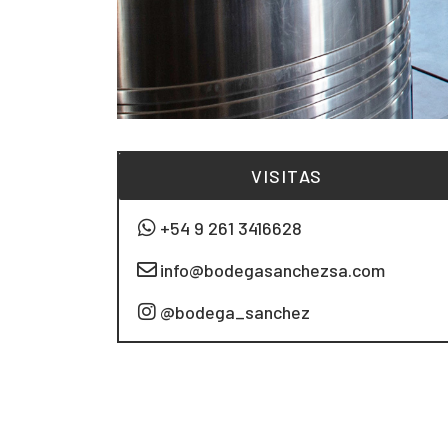
VISITAS
+54 9 261 3416628
info@bodegasanchezsa.com
@bodega_sanchez