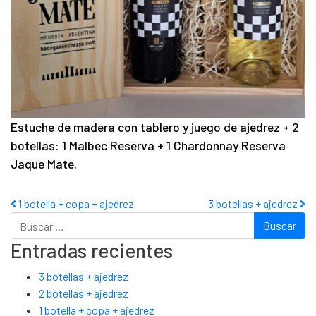
Estuche de madera con tablero y juego de ajedrez + 2
botellas: 1 Malbec Reserva + 1 Chardonnay Reserva
Jaque Mate.
Post navigation
1 botella + copa + ajedrez
3 botellas + ajedrez
Buscar
Entradas recientes
3 botellas + ajedrez
2 botellas + ajedrez
1 botella + copa + ajedrez