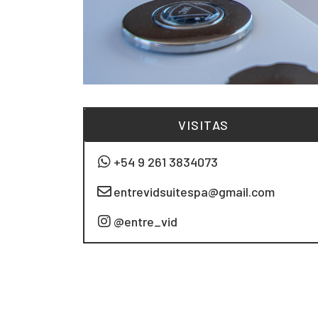
VISITAS
+54 9 261 3834073
entrevidsuitespa@gmail.com
@entre_vid